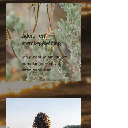
Adem- en
stembegeleiding
Terug naar je natuurlijke
adem en je stem vrij
leren gebruiken.