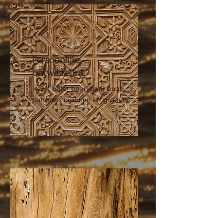
Persoonlijke
ontwikkeling
Jezelf beter begrijpen, oude
patronen bijsturen en groeien.