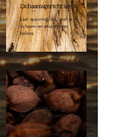
Lichaamsgericht werk
Laat spanning los, voel je
lichaam en ervaar meer
balans.
Ceremonies (bijv. cacao,
bruiloften en meer)
Van een huwelijk tot een
zweethut, het leven is een