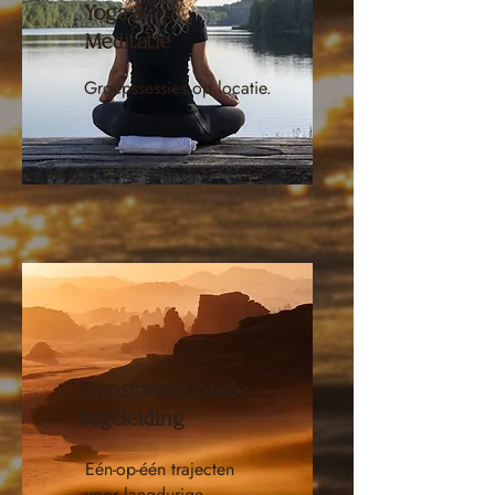
Yoga &
Meditatie
Groepssessies op locatie.
Transformationele
begeleiding
Eén-op-één trajecten
voor langdurige